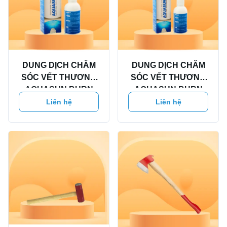
DUNG DỊCH CHĂM
DUNG DỊCH CHĂM
SÓC VẾT THƯƠNG
SÓC VẾT THƯƠNG
AQUASUN BURN
AQUASUN BURN
100MLl
50ML
Liên hệ
Liên hệ