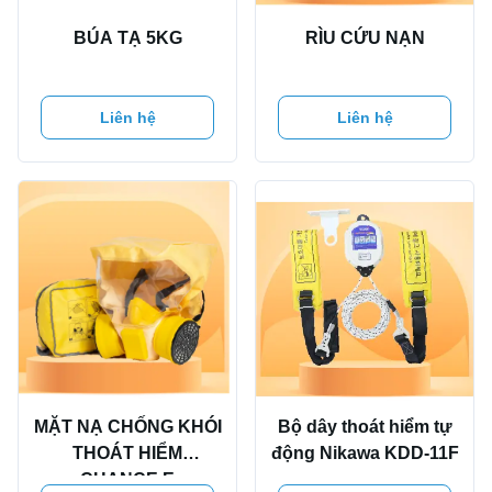
BÚA TẠ 5KG
RÌU CỨU NẠN
Liên hệ
Liên hệ
MẶT NẠ CHỐNG KHÓI
Bộ dây thoát hiểm tự
THOÁT HIỂM
động Nikawa KDD-11F
CHANCE E