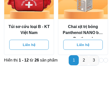
Túi sơ cứu loại B - KT
Chai xịt trị bỏng
Việt Nam
Panthenol NANO bạc
Panthenol
Liên hệ
Liên hệ
Hiển thị
1 - 12
từ
26
sản phẩm
1
2
3