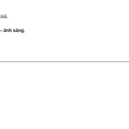
/xả.
– ánh sáng
.