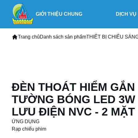
GIỚI THIỆU CHUNG
DỊCH VỤ
Trang chủ
Danh sách sản phẩm
THIẾT BỊ CHIẾU SÁN
ĐÈN THOÁT HIỂM GẮN 
TƯỜNG BÓNG LED 3W
LƯU ĐIỆN NVC - 2 MẶT
ỨNG DỤNG

Rạp chiếu phim
