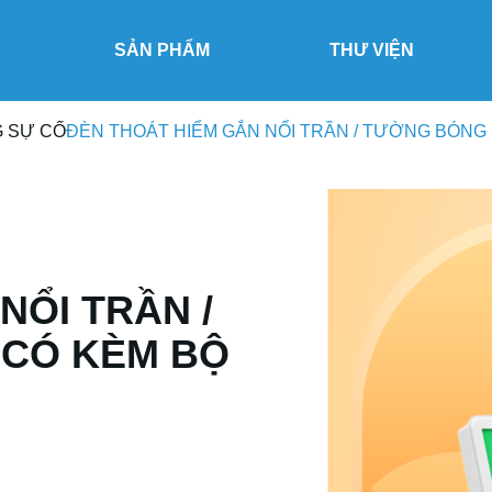
SẢN PHẨM
THƯ VIỆN
G SỰ CỐ
ĐÈN THOÁT HIỂM GẮN NỔI TRẦN / TƯỜNG BÓNG 
NỔI TRẦN /
 CÓ KÈM BỘ