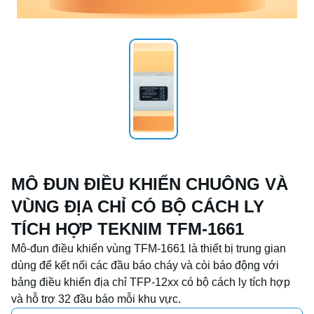
MÔ ĐUN ĐIỀU KHIỂN CHUÔNG VÀ
VÙNG ĐỊA CHỈ CÓ BỘ CÁCH LY
TÍCH HỢP TEKNIM TFM-1661
Mô-đun điều khiển vùng TFM-1661 là thiết bị trung gian 
dùng để kết nối các đầu báo cháy và còi báo động với 
bảng điều khiển địa chỉ TFP-12xx có bộ cách ly tích hợp 
và hỗ trợ 32 đầu báo mỗi khu vực.