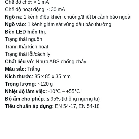
Chế độ chờ: < 1 mA
Chế độ hoạt động: ≤ 30 mA
Ngõ ra:
1 kênh điều khiển chuông/thiết bị cảnh báo ngoài
Ngõ vào:
1 kênh giám sát vùng đầu báo thường
Đèn LED hiển thị:
Trạng thái nguồn
Trạng thái kích hoạt
Trạng thái lỗi/cách ly
Chất liệu vỏ:
Nhựa ABS chống cháy
Màu sắc:
Trắng
Kích thước:
85 x 85 x 35 mm
Trọng lượng:
~120 g
Nhiệt độ làm việc:
-10°C ~ +55°C
Độ ẩm cho phép:
≤ 95% (không ngưng tụ)
Tiêu chuẩn áp dụng:
EN 54-17, EN 54-18