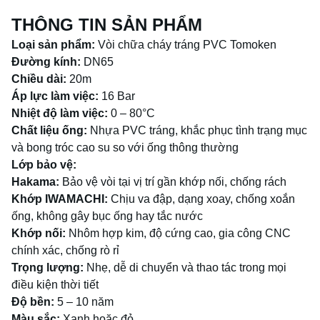
THÔNG TIN SẢN PHẨM
Loại sản phẩm:
Vòi chữa cháy tráng PVC Tomoken
Đường kính:
DN65
Chiều dài:
20m
Áp lực làm việc:
16 Bar
Nhiệt độ làm việc:
0 – 80°C
Chất liệu ống:
Nhựa PVC tráng, khắc phục tình trạng mục
và bong tróc cao su so với ống thông thường
Lớp bảo vệ:
Hakama:
Bảo vệ vòi tại vị trí gần khớp nối, chống rách
Khớp IWAMACHI:
Chịu va đập, dạng xoay, chống xoắn
ống, không gây bục ống hay tắc nước
Khớp nối:
Nhôm hợp kim, độ cứng cao, gia công CNC
chính xác, chống rò rỉ
Trọng lượng:
Nhẹ, dễ di chuyển và thao tác trong mọi
điều kiện thời tiết
Độ bền:
5 – 10 năm
Màu sắc:
Xanh hoặc đỏ