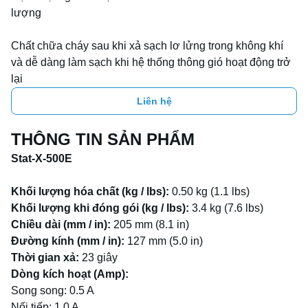
lượng

Chất chữa cháy sau khi xả sạch lơ lửng trong không khí 
và dễ dàng làm sạch khi hệ thống thông gió hoạt động trở 
lại
Liên hệ
THÔNG TIN SẢN PHẨM
Stat-X-500E
Khối lượng hóa chất (kg / lbs):
0.50 kg (1.1 lbs)
Khối lượng khi đóng gói (kg / lbs):
3.4 kg (7.6 lbs)
Chiều dài (mm / in):
205 mm (8.1 in)
Đường kính (mm / in):
127 mm (5.0 in)
Thời gian xả:
23 giây
Dòng kích hoạt (Amp):
Song song: 0.5 A
Nối tiếp: 1.0 A