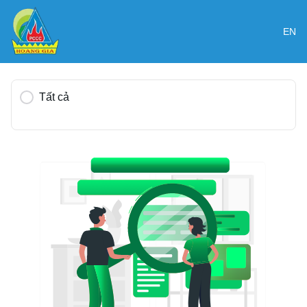
EN
Tất cả