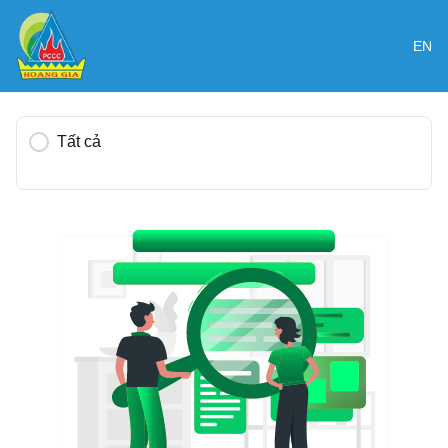
EN
Tất cả